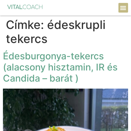
Címke:
édeskrupli
tekercs
Édesburgonya-tekercs
(alacsony hisztamin, IR és
Candida – barát )