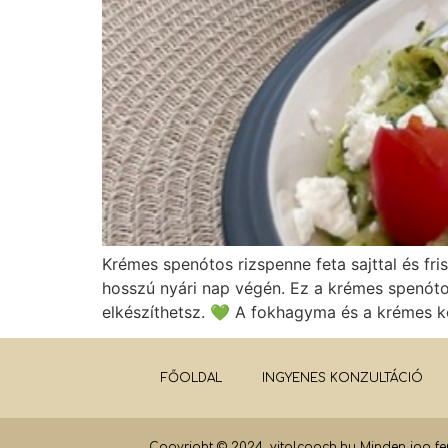
Krémes spenótos rizspenne feta sajttal és f
hosszú nyári nap végén. Ez a krémes spenótos 
elkészíthetsz. 💚 A fokhagyma és a krémes kó
FŐOLDAL
INGYENES KONZULTÁCIÓ
Copyright © 2024. vitalcoach.hu Minden jog fen