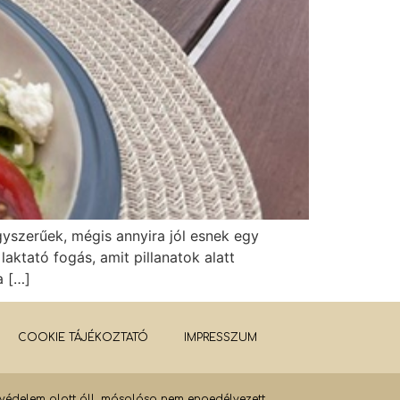
yszerűek, mégis annyira jól esnek egy
aktató fogás, amit pillanatok alatt
a […]
COOKIE TÁJÉKOZTATÓ
IMPRESSZUM
gvédelem alatt áll, másolása nem engedélyezett.