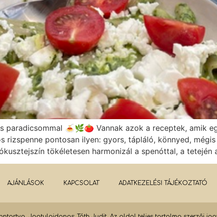
riss paradicsommal 🍝🌿🍅 Vannak azok a receptek, amik eg
rizspenne pontosan ilyen: gyors, tápláló, könnyed, mégis l
kusztejszín tökéletesen harmonizál a spenóttal, a tetején 
AJÁNLÁSOK
KAPCSOLAT
ADATKEZELÉSI TÁJÉKOZTATÓ
ntartva. Jogtulajdonos: Tóth Judit. Az oldal teljes tartalma szerzői jo