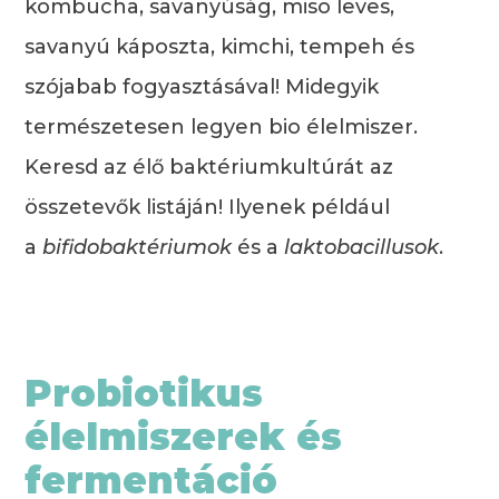
kombucha, savanyúság, miso leves,
savanyú káposzta, kimchi, tempeh és
szójabab fogyasztásával! Midegyik
természetesen legyen bio élelmiszer.
Keresd az élő baktériumkultúrát az
összetevők listáján! Ilyenek például
a
bifidobaktériumok
és a
laktobacillusok
.
Probiotikus
élelmiszerek és
fermentáció