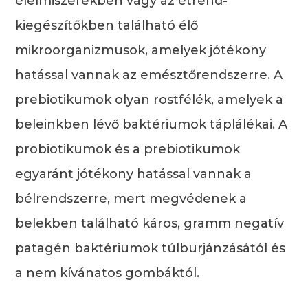
élelmiszerekben vagy az étrend-
kiegészítőkben található élő
mikroorganizmusok, amelyek jótékony
hatással vannak az emésztőrendszerre. A
prebiotikumok olyan rostfélék, amelyek a
beleinkben lévő baktériumok táplálékai. A
probiotikumok és a prebiotikumok
egyaránt jótékony hatással vannak a
bélrendszerre, mert megvédenek a
belekben található káros, gramm negatív
patagén baktériumok túlburjánzásától és
a nem kívánatos gombáktól.