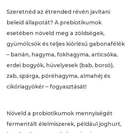
Szeretnéd az étrended révén javítani
beleid állapotát? A prebiotikumok
esetében növeld meg a zöldségek,
gyümölcsök és teljes kiőrlésű gabonafélék
– banán, hagyma, fokhagyma, articsóka,
erdei bogyók, hüvelyesek (bab, borsó),
zab, spárga, póréhagyma, almahéj és
cikóriagyökér – fogyasztását!
Növeld a probiotikumok mennyiségét
fermentált élelmiszerek, például joghurt,